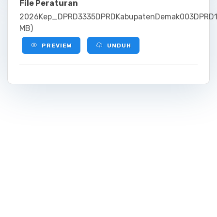
File Peraturan
2026Kep_DPRD3335DPRDKabupatenDemak003DPRD12
MB)
PREVIEW
UNDUH